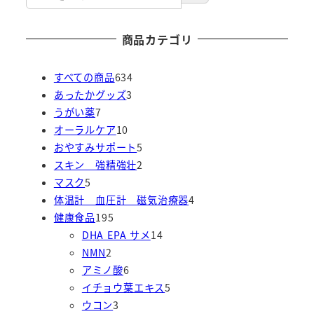
商品カテゴリ
6
すべての商品
634
3
3
あったかグッズ
3
7
個
4
うがい薬
7
個
1
の
個
オーラルケア
10
の
0
商
の
5
おやすみサポート
5
商
個
品
商
個
2
スキン 強精強壮
2
5
品
の
品
の
個
マスク
5
個
商
商
の
4
体温計 血圧計 磁気治療器
4
の
1
品
品
商
個
健康食品
195
商
9
品
1
の
DHA EPA サメ
14
品
2
5
4
商
NMN
2
個
個
6
個
品
アミノ酸
6
の
の
個
の
5
イチョウ葉エキス
5
商
商
3
の
商
個
ウコン
3