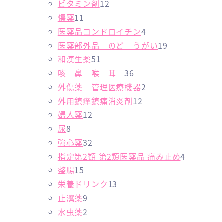
の
1
商
品
3
品
ビタミン剤
12
1
商
2
品
個
傷薬
11
1
品
個
の
4
医薬品コンドロイチン
4
個
の
商
個
1
医薬部外品 のど うがい
19
の
5
商
品
の
9
和漢生薬
51
商
1
品
3
商
個
咳 鼻 喉 耳
36
品
個
6
品
2
の
外傷薬 管理医療機器
2
の
個
1
個
商
外用鎮痒鎮痛消炎剤
12
1
商
の
2
の
品
婦人薬
12
8
2
品
商
個
商
尿
8
個
個
3
品
の
品
強心薬
32
の
の
2
商
4
指定第2類 第2類医薬品 痛み止め
4
商
1
商
個
品
個
整腸
15
品
5
品
の
1
の
栄養ドリンク
13
個
9
商
3
商
止瀉薬
9
の
個
2
品
個
品
水虫薬
2