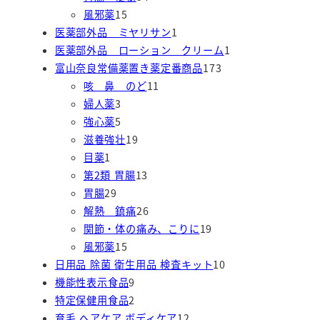
品
1
商
4
個
風邪薬
15
5
品
個
1
の
医薬部外品 ミヤリサン
1
個
の
個
商
1
医薬部外品 ローション クリーム
1
の
商
の
品
1
個
富山奈良常備薬置き薬定番商品
173
商
品
1
商
7
の
咳 鼻 のど
11
3
品
1
品
3
商
婦人薬
3
個
5
個
個
品
強心薬
5
の
個
1
の
の
滋養強壮
19
1
商
の
9
商
商
目薬
1
個
品
商
個
1
品
品
第2類 胃腸
13
の
2
品
の
3
胃腸
29
商
9
商
個
2
解熱 鎮痛
26
品
個
品
の
6
1
関節・体の痛み、こりに
19
の
1
商
個
9
風邪薬
15
商
5
品
の
個
1
日用品 除菌 衛生用品 検査キット
10
品
個
9
商
の
0
機能性表示食品
9
の
個
2
品
商
個
特定保健用食品
2
商
の
個
1
品
の
育毛 ヘアケア ボディケア
12