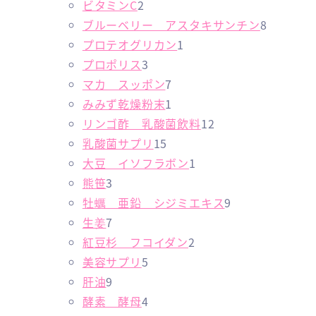
の
2
個
品
ビタミンC
2
商
個
の
8
ブルーベリー アスタキサンチン
8
品
の
1
商
個
プロテオグリカン
1
商
3
個
品
の
プロポリス
3
品
個
7
の
商
マカ スッポン
7
の
個
1
商
品
みみず乾燥粉末
1
商
の
個
品
1
リンゴ酢 乳酸菌飲料
12
品
1
商
の
2
乳酸菌サプリ
15
5
品
商
1
個
大豆 イソフラボン
1
3
個
品
個
の
熊笹
3
個
の
の
商
9
牡蠣 亜鉛 シジミエキス
9
の
7
商
商
品
個
生姜
7
商
個
品
2
品
の
紅豆杉 フコイダン
2
品
の
5
個
商
美容サプリ
5
商
9
個
の
品
肝油
9
品
個
の
4
商
酵素 酵母
4