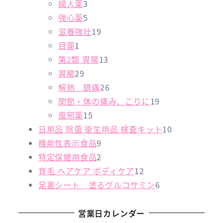
3
品
1
品
3
商
婦人薬
3
個
5
個
個
品
強心薬
5
の
個
1
の
の
滋養強壮
19
1
商
の
9
商
商
目薬
1
個
品
商
個
1
品
品
第2類 胃腸
13
の
2
品
の
3
胃腸
29
商
9
商
個
2
解熱 鎮痛
26
品
個
品
の
6
1
関節・体の痛み、こりに
19
の
1
商
個
9
風邪薬
15
商
5
品
の
個
1
日用品 除菌 衛生用品 検査キット
10
品
個
9
商
の
0
機能性表示食品
9
の
個
2
品
商
個
特定保健用食品
2
商
の
個
1
品
の
育毛 ヘアケア ボディケア
12
品
商
の
2
6
商
足裏シート 塗るグルコサミン
6
品
商
個
個
品
品
の
の
営業日カレンダー