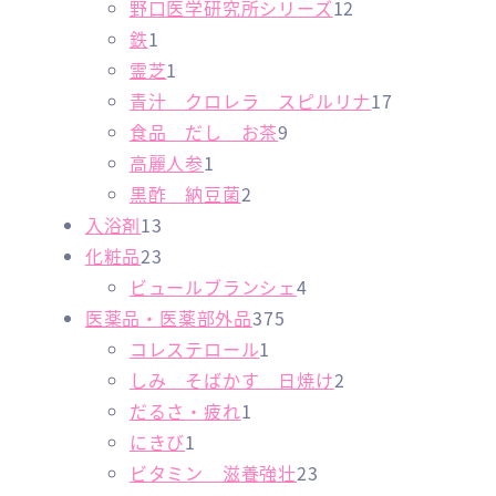
の
商
個
品
1
野口医学研究所シリーズ
12
1
商
品
の
2
鉄
1
個
品
1
商
個
霊芝
1
の
個
品
の
1
青汁 クロレラ スピルリナ
17
商
の
9
商
7
食品 だし お茶
9
品
商
1
個
品
個
高麗人参
1
品
個
2
の
の
黒酢 納豆菌
2
1
の
個
商
商
入浴剤
13
3
2
商
の
品
品
化粧品
23
個
3
品
商
4
ビュールブランシェ
4
の
個
品
3
個
医薬品・医薬部外品
375
商
の
1
7
の
コレステロール
1
品
商
個
5
商
2
しみ そばかす 日焼け
2
品
1
の
個
品
個
だるさ・疲れ
1
1
個
商
の
の
にきび
1
個
の
品
商
2
商
ビタミン 滋養強壮
23