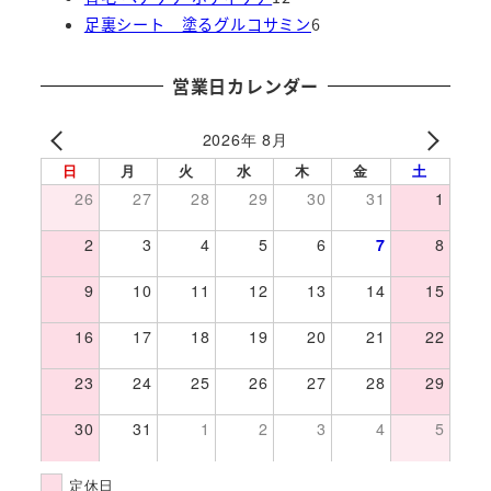
品
商
の
2
6
商
足裏シート 塗るグルコサミン
6
品
商
個
個
品
品
の
の
営業日カレンダー
商
商
品
品
2026年 8月
日
月
火
水
木
金
土
26
27
28
29
30
31
1
2
3
4
5
6
7
8
9
10
11
12
13
14
15
16
17
18
19
20
21
22
23
24
25
26
27
28
29
30
31
1
2
3
4
5
定休日