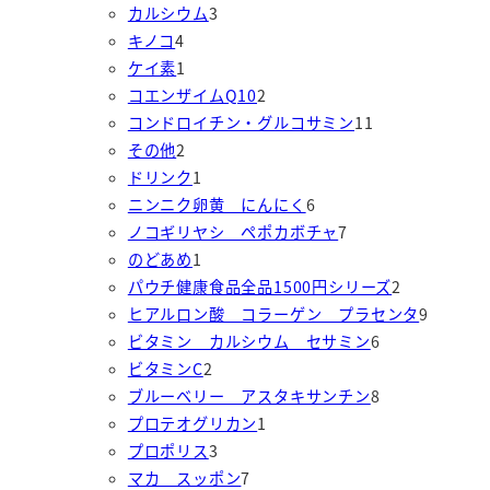
品
品
個
商
3
品
の
カルシウム
3
4
の
品
個
商
キノコ
4
個
商
1
の
品
ケイ素
1
の
品
個
商
2
コエンザイムQ10
2
商
の
品
個
1
コンドロイチン・グルコサミン
11
品
商
2
の
1
その他
2
品
個
1
商
個
ドリンク
1
の
個
品
6
の
ニンニク卵黄 にんにく
6
商
の
個
7
商
ノコギリヤシ ペポカボチャ
7
品
商
1
の
個
品
のどあめ
1
品
個
商
の
2
パウチ健康食品全品1500円シリーズ
2
の
品
商
個
9
ヒアルロン酸 コラーゲン プラセンタ
9
商
品
6
の
個
ビタミン カルシウム セサミン
6
品
2
個
商
の
ビタミンC
2
個
の
8
品
商
ブルーベリー アスタキサンチン
8
の
1
商
個
品
プロテオグリカン
1
商
3
個
品
の
プロポリス
3
品
個
7
の
商
マカ スッポン
7