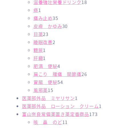
商
の
個
の
1
滋養強壮栄養ドリンク
18
1
品
商
の
商
8
痔
1
個
品
商
3
品
個
痛み止め
35
の
品
5
3
の
皮膚 かゆみ
30
商
2
個
0
商
目薬
23
品
3
2
の
個
品
睡眠改善
2
1
個
個
商
の
糖尿
1
個
1
の
の
品
商
肝臓
1
の
個
商
商
4
品
肥満 便秘
4
商
の
品
品
個
2
肩こり 腰痛 関節痛
26
品
商
の
5
6
胃腸 便秘
54
品
1
商
4
個
風邪薬
15
5
品
個
1
の
医薬部外品 ミヤリサン
1
個
の
個
商
1
医薬部外品 ローション クリーム
1
の
商
の
品
1
個
富山奈良常備薬置き薬定番商品
173
商
品
1
商
7
の
咳 鼻 のど
11