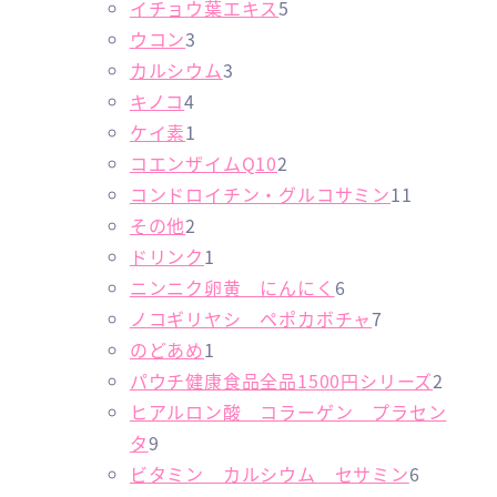
の
の
個
の
5
イチョウ葉エキス
5
商
商
3
の
商
個
ウコン
3
品
品
個
商
3
品
の
カルシウム
3
4
の
品
個
商
キノコ
4
個
商
1
の
品
ケイ素
1
の
品
個
商
2
コエンザイムQ10
2
商
の
品
個
1
コンドロイチン・グルコサミン
11
品
商
2
の
1
その他
2
品
個
1
商
個
ドリンク
1
の
個
品
6
の
ニンニク卵黄 にんにく
6
商
の
個
7
商
ノコギリヤシ ペポカボチャ
7
品
商
1
の
個
品
のどあめ
1
品
個
商
の
2
パウチ健康食品全品1500円シリーズ
2
の
品
商
個
ヒアルロン酸 コラーゲン プラセン
9
商
品
の
タ
9
個
品
6
商
ビタミン カルシウム セサミン
6