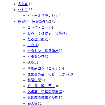
1
の
個
商
商
入浴剤
13
3
2
商
の
品
品
化粧品
23
個
3
品
商
4
ビュールブランシェ
4
の
個
品
3
個
医薬品・医薬部外品
375
商
の
1
7
の
コレステロール
1
品
商
個
5
商
2
しみ そばかす 日焼け
2
品
1
の
個
品
個
だるさ・疲れ
1
1
個
商
の
の
にきび
1
個
の
品
商
2
商
ビタミン 滋養強壮
23
の
1
商
品
3
品
ビタミン剤
12
1
商
2
品
個
傷薬
11
1
品
個
の
4
医薬品コンドロイチン
4
個
の
商
個
1
医薬部外品 のど うがい
19
の
5
商
品
の
9
和漢生薬
51
商
1
品
3
商
個
咳 鼻 喉 耳
36
品
個
6
品
2
の
外傷薬 管理医療機器
2
の
個
1
個
商
外用鎮痒鎮痛消炎剤
12
1
商
の
2
の
品
婦人薬
12