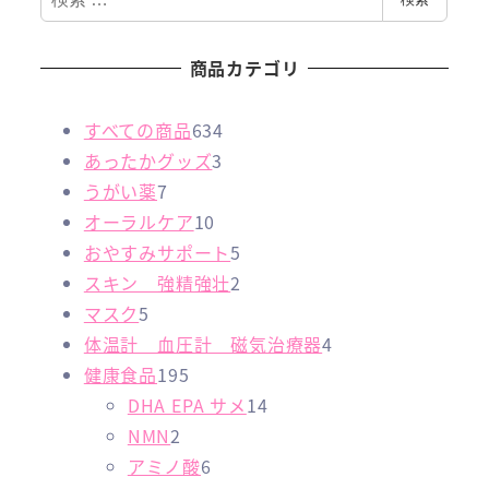
索
商品カテゴリ
6
すべての商品
634
3
3
あったかグッズ
3
7
個
4
うがい薬
7
個
1
の
個
オーラルケア
10
の
0
商
の
5
おやすみサポート
5
商
個
品
商
個
2
スキン 強精強壮
2
5
品
の
品
の
個
マスク
5
個
商
商
の
4
体温計 血圧計 磁気治療器
4
の
1
品
品
商
個
健康食品
195
商
9
品
1
の
DHA EPA サメ
14
品
2
5
4
商
NMN
2
個
個
6
個
品
アミノ酸
6