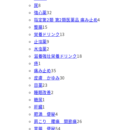
8
2
品
商
個
商
尿
8
個
個
3
品
の
品
強心薬
32
の
の
2
商
4
指定第2類 第2類医薬品 痛み止め
4
商
1
商
個
品
個
整腸
15
品
5
品
の
1
の
栄養ドリンク
13
個
9
商
3
商
止瀉薬
9
の
個
2
品
個
品
水虫薬
2
商
の
個
の
1
滋養強壮栄養ドリンク
18
1
品
商
の
商
8
痔
1
個
品
商
3
品
個
痛み止め
35
の
品
5
3
の
皮膚 かゆみ
30
商
2
個
0
商
目薬
23
品
3
2
の
個
品
睡眠改善
2
1
個
個
商
の
糖尿
1
個
1
の
の
品
商
肝臓
1
の
個
商
商
4
品
肥満 便秘
4
商
の
品
品
個
2
肩こり 腰痛 関節痛
26
品
商
の
5
6
胃腸 便秘
54