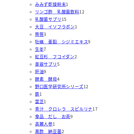
の
個
1
商
品
みみず乾燥粉末
1
商
の
個
品
1
リンゴ酢 乳酸菌飲料
12
品
1
商
の
2
乳酸菌サプリ
15
5
品
商
1
個
大豆 イソフラボン
1
3
個
品
個
の
熊笹
3
個
の
の
商
9
牡蠣 亜鉛 シジミエキス
9
の
7
商
商
品
個
生姜
7
商
個
品
2
品
の
紅豆杉 フコイダン
2
品
の
5
個
商
美容サプリ
5
商
9
個
の
品
肝油
9
品
個
の
4
商
酵素 酵母
4
の
商
個
品
1
野口医学研究所シリーズ
12
1
商
品
の
2
鉄
1
個
品
1
商
個
霊芝
1
の
個
品
の
1
青汁 クロレラ スピルリナ
17
商
の
9
商
7
食品 だし お茶
9
品
商
1
個
品
個
高麗人参
1
品
個
2
の
の
黒酢 納豆菌
2