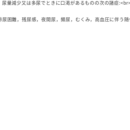
粒
尿量減少又は多尿でときに口渇があるものの次の諸症:<br
30
包
排尿困難，残尿感，夜間尿，頻尿，むくみ，高血圧に伴う随
入
2
個
セ
ッ
ト
個