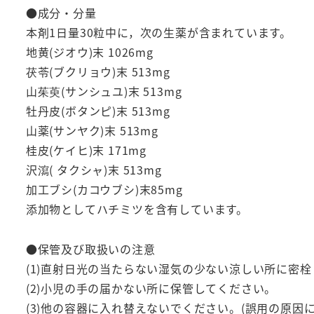
●成分・分量
本剤1日量30粒中に，次の生薬が含まれています。
地黄(ジオウ)末 1026mg
茯苓(ブクリョウ)末 513mg
山茱萸(サンシュユ)末 513mg
牡丹皮(ボタンピ)末 513mg
山薬(サンヤク)末 513mg
桂皮(ケイヒ)末 171mg
沢瀉( タクシャ)末 513mg
加工ブシ(カコウブシ)末85mg
添加物としてハチミツを含有しています。
●保管及び取扱いの注意
(1)直射日光の当たらない湿気の少ない涼しい所に密
(2)小児の手の届かない所に保管してください。
(3)他の容器に入れ替えないでください。(誤用の原因