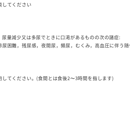
談してください
，尿量減少又は多尿でときに口渇があるものの次の諸症:
排尿困難，残尿感，夜間尿，頻尿，むくみ，高血圧に伴う随
してください。(食間とは食後2〜3時間を指します)