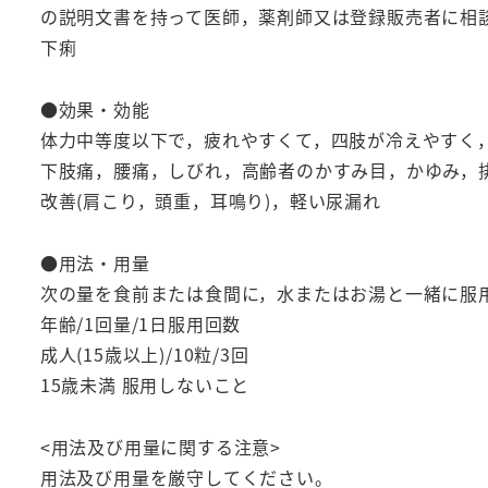
の説明文書を持って医師，薬剤師又は登録販売者に相
下痢
●効果・効能
体力中等度以下で，疲れやすくて，四肢が冷えやすく
下肢痛，腰痛，しびれ，高齢者のかすみ目，かゆみ，
改善(肩こり，頭重，耳鳴り)，軽い尿漏れ
●用法・用量
次の量を食前または食間に，水またはお湯と一緒に服用
年齢/1回量/1日服用回数
成人(15歳以上)/10粒/3回
15歳未満 服用しないこと
<用法及び用量に関する注意>
用法及び用量を厳守してください。