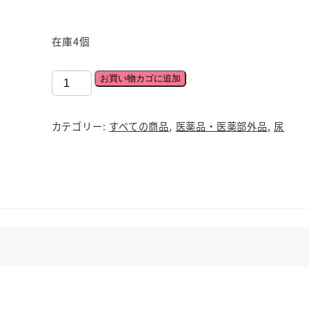
在庫4個
頻
お買い物カゴに追加
尿
排
カテゴリー:
すべての商品
,
医薬品・医薬部外品
,
尿
尿
困
難
八
味
地
黄
丸
10