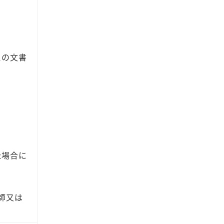
この文書
た場合に
師又は