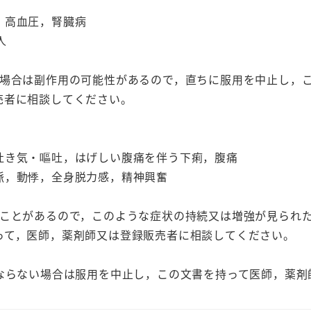
，高血圧，腎臓病
人
た場合は副作用の可能性があるので，直ちに服用を中止し，
売者に相談してください。
吐き気・嘔吐，はげしい腹痛を伴う下痢，腹痛
脈，動悸，全身脱力感，精神興奮
ることがあるので，このような症状の持続又は増強が見られ
って，医師，薬剤師又は登録販売者に相談してください。
くならない場合は服用を中止し，この文書を持って医師，薬剤