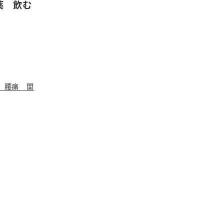
薬 飲む
 腰痛 関