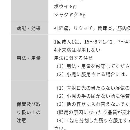
ボウイ 8g
シャクヤク 8g
効能・効果
神経痛，リウマチ，関節炎，筋肉
1回成人1包，15〜8才1／2，7〜4
4才未満は服用しない
用法・用量
用法に関する注意
（1）用法・用量を厳守してくだ
（2）小児に服用させる場合には
（1）直射日光の当たらない湿気
（2）小児の手の届かない所に保
保管及び取
（3）他の容器に入れ替えないで
り扱い上の
（誤用の原因になったり品質が変
注意
（4）1包を分割した残りを服用す
さい。