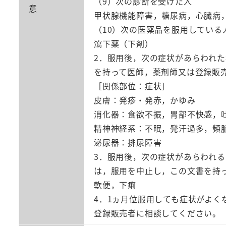
（9）次の診断を受けた人
意
甲状腺機能障害，糖尿病，心臓病
（10）次の医薬品を服用している
瀉下薬（下剤）
2．服用後，次の症状があらわれ
を持って医師，薬剤師又は登録販
［関係部位：症状］
皮膚：発疹・発赤，かゆみ
消化器：食欲不振，胃部不快感，
精神神経系：不眠，発汗過多，頻
泌尿器：排尿障害
3．服用後，次の症状があらわれ
は，服用を中止し，この文書を持
軟便，下痢
4．1ヵ月位服用しても症状がよ
登録販売者に相談してください。