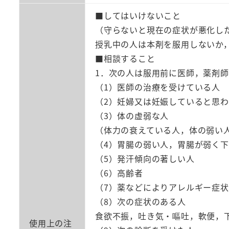
■してはいけないこと
（守らないと現在の症状が悪化し
授乳中の人は本剤を服用しないか
■相談すること
1．次の人は服用前に医師，薬剤
（1）医師の治療を受けている人
（2）妊婦又は妊娠していると思
（3）体の虚弱な人
（体力の衰えている人，体の弱い
（4）胃腸の弱い人，胃腸が弱く
（5）発汗傾向の著しい人
（6）高齢者
（7）薬などによりアレルギー症
（8）次の症状のある人
食欲不振，吐き気・嘔吐，軟便，
使用上の注