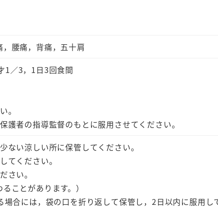
痛，腰痛，背痛，五十肩
才1／3，1日3回食間
さい。
，保護者の指導監督のもとに服用させてください。
の少ない涼しい所に保管してください。
管してください。
ください。
わることがあります。）
る場合には，袋の口を折り返して保管し，2日以内に服用し