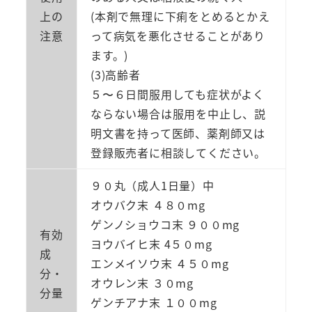
漢
上の
(本剤で無理に下痢をとめるとかえ
生
注意
って病気を悪化させることがあり
薬
ます。)
第
(3)高齢者
一
５〜６日間服用しても症状がよく
薬
ならない場合は服用を中止し、説
品
明文書を持って医師、薬剤師又は
工
登録販売者に相談してください。
業
９０丸（成人1日量）中
個
オウバク末 ４８０mg
ゲンノショウコ末 ９００mg
有効
ヨウバイヒ末 4５０mg
成
エンメイソウ末 ４５０mg
分・
オウレン末 ３０mg
分量
ゲンチアナ末 １００mg