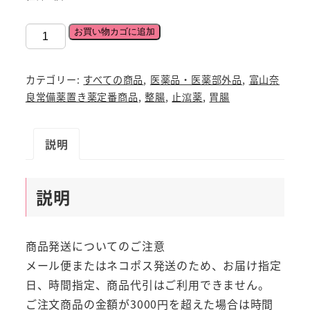
赤
お買い物カゴに追加
玉
小
カテゴリー:
すべての商品
,
医薬品・医薬部外品
,
富山奈
粒
良常備薬置き薬定番商品
,
整腸
,
止瀉薬
,
胃腸
は
ら
説明
薬
５
袋
説明
セ
ッ
ト
商品発送についてのご注意
2
メール便またはネコポス発送のため、お届け指定
包
日、時間指定、商品代引はご利用できません。
【第
ご注文商品の金額が3000円を超えた場合は時間