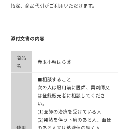
2
指定、商品代引がご利用いただけます。
類
医
薬
品】
添付文書の内容
置
き
商品
赤玉小粒はら薬
薬
名
配
置
■相談すること
薬
次の人は服用前に医師、薬剤師又
富
は登録販売者に相談してくださ
山
い。
赤
(1)医師の治療を受けている人
玉
(2)発熱を伴う下痢のある人、血便
和
使用
のある人又は粘液便の続く人