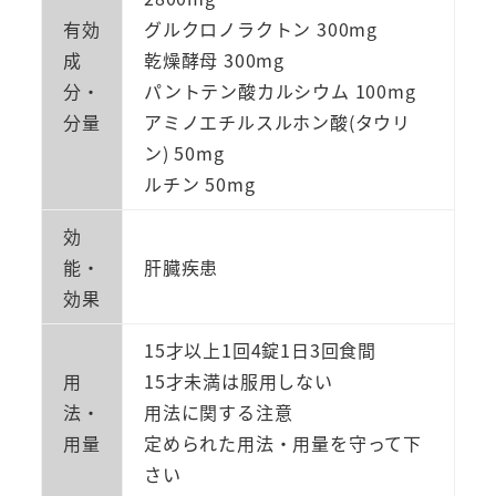
有効
グルクロノラクトン 300mg
成
乾燥酵母 300mg
分・
パントテン酸カルシウム 100mg
分量
アミノエチルスルホン酸(タウリ
ン) 50mg
ルチン 50mg
効
能・
肝臓疾患
効果
15才以上1回4錠1日3回食間
用
15才未満は服用しない
法・
用法に関する注意
用量
定められた用法・用量を守って下
さい