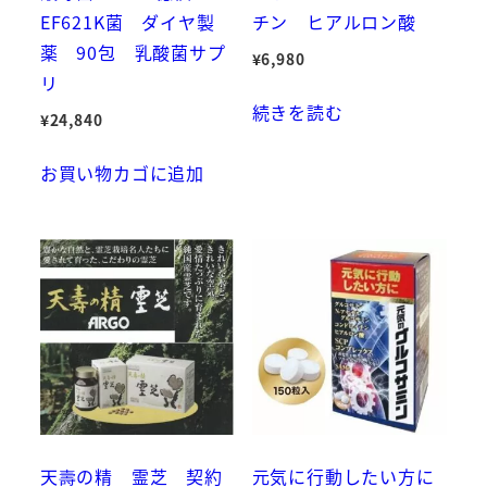
EF621K菌 ダイヤ製
チン ヒアルロン酸
薬 90包 乳酸菌サプ
¥
6,980
リ
続きを読む
¥
24,840
お買い物カゴに追加
天壽の精 霊芝 契約
元気に行動したい方に