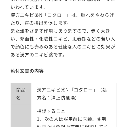
2
いわれています。
類
漢方ニキビ薬N「コタロー」は、腫れをやわらげ
医
たり、膿の排出を促します。
薬
また熱をさます作用もありますので、赤く大き
品】
い、充血性・化膿性ニキビ、思春期などの若い人
送
で顔色にも赤みのある健康な人のニキビに効果が
料
ある漢方のニキビ薬です。
無
料
添付文書の内容
個
商品
漢方ニキビ薬N「コタロー」（処
名
方名：清上防風湯）
相談すること
1．次の人は服用前に医師、薬剤
師または登録販売者に相談してく