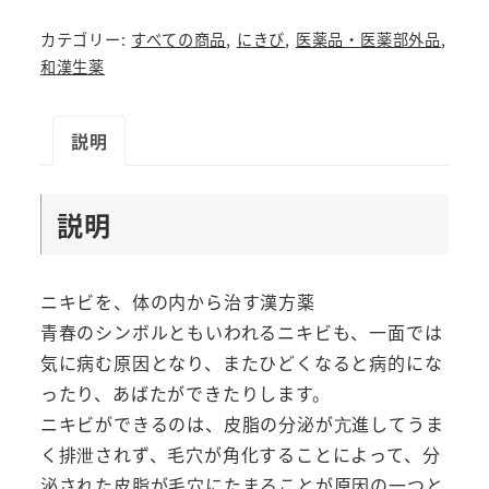
ニ
カテゴリー:
すべての商品
,
にきび
,
医薬品・医薬部外品
,
キ
和漢生薬
ビ
薬
説明
N
ニ
キ
説明
ビ
小
太
ニキビを、体の内から治す漢方薬
郎
青春のシンボルともいわれるニキビも、一面では
漢
気に病む原因となり、またひどくなると病的にな
方
ったり、あばたができたりします。
製
ニキビができるのは、皮脂の分泌が亢進してうま
薬
く排泄されず、毛穴が角化することによって、分
【第
泌された皮脂が毛穴にたまることが原因の一つと