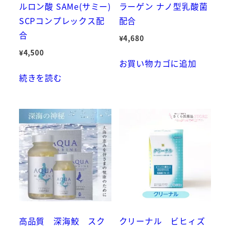
ルロン酸 SAMe(サミー)
ラーゲン ナノ型乳酸菌
SCPコンプレックス配
配合
合
¥
4,680
¥
4,500
お買い物カゴに追加
続きを読む
高品質 深海鮫 スク
クリーナル ビヒィズ