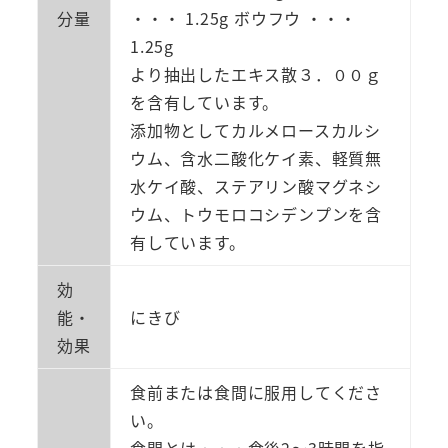
分量
・・・ 1.25g ボウフウ ・・・
1.25g
より抽出したエキス散３．００ｇ
を含有しています。
添加物としてカルメロースカルシ
ウム、含水二酸化ケイ素、軽質無
水ケイ酸、ステアリン酸マグネシ
ウム、トウモロコシデンプンを含
有しています。
効
能・
にきび
効果
食前または食間に服用してくださ
い。
食間とは・・・食後2～3時間を指