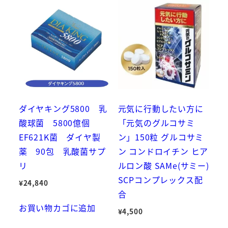
ダイヤキング5800 乳
元気に行動したい方に
酸球菌 5800億個
「元気のグルコサミ
EF621K菌 ダイヤ製
ン」150粒 グルコサミ
薬 90包 乳酸菌サプ
ン コンドロイチン ヒア
リ
ルロン酸 SAMe(サミー)
SCPコンプレックス配
¥
24,840
合
お買い物カゴに追加
¥
4,500