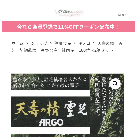
MENU
今なら会員登録で11%OFFクーポン配布中！
ホーム
ショップ
健康食品
キノコ
天壽の精 霊
芝 契約栽培 長野県産 純国産 180粒×2箱セット