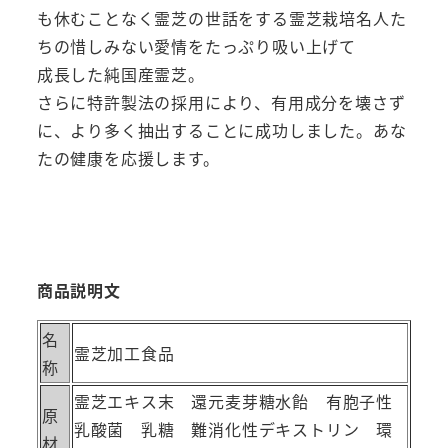
国
も休むことなく霊芝の世話をする霊芝栽培名人た
産
ちの惜しみない愛情をたっぷり吸い上げて
180
成長した純国産霊芝。
粒
さらに特許製法の採用により、有用成分を壊さず
×2
に、より多く抽出することに成功しました。あな
箱
たの健康を応援します。
セ
ッ
ト
個
商品説明文
名
霊芝加工食品
称
霊芝エキス末 還元麦芽糖水飴 有胞子性
原
乳酸菌 乳糖 難消化性デキストリン 環
材