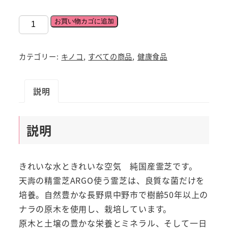
天
お買い物カゴに追加
壽
の
カテゴリー:
キノコ
,
すべての商品
,
健康食品
精
霊
説明
芝
契
約
説明
栽
培
長
きれいな水ときれいな空気 純国産霊芝です。
野
天壽の精霊芝ARGO使う霊芝は、良質な菌だけを
県
培養。自然豊かな長野県中野市で樹齢50年以上の
産
ナラの原木を使用し、栽培しています。
純
原木と土壌の豊かな栄養とミネラル、そして一日