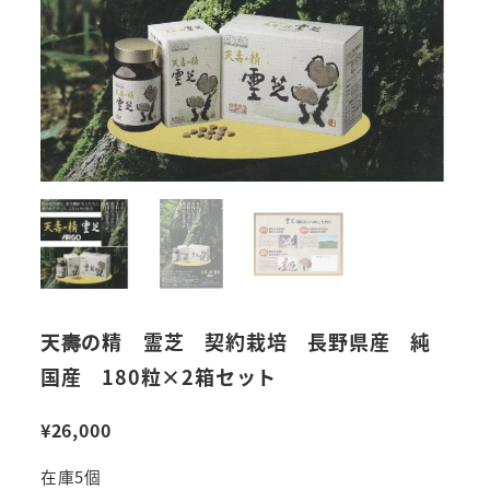
天壽の精 霊芝 契約栽培 長野県産 純
国産 180粒×2箱セット
¥
26,000
在庫5個