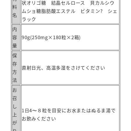
状オリゴ糖 結晶セルロース 貝カルシウ
料
ムショ糖脂肪酸エステル ビタミン? シェ
名
ラック
内
容
90g(250mg×180粒×2箱)
量
保
存
直射日光、高温多湿をさけてください
方
法
お
召
し
1日4〜８粒を目安にお水またはぬるま湯で
上
お飲みください
が
り