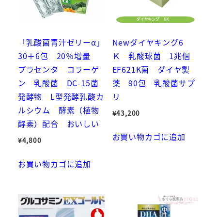
「乳酸菌青汁ゼリーα」
Newダイヤキング6
30＋6包 20％増量
Ｋ 乳酸球菌 1兆個
プラセンタ コラーゲ
EF621K菌 ダイヤ製
ン 乳酸菌 DC-15菌
薬 90包 乳酸菌サプ
発酵物 L型発酵乳酸カ
リ
ルシウム 酵素（植物
¥
43,200
酵素）配合 おいしい
お買い物カゴに追加
¥
4,800
お買い物カゴに追加