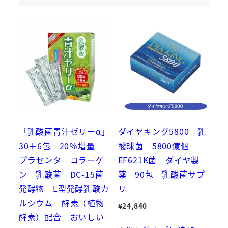
「乳酸菌青汁ゼリーα」
ダイヤキング5800 乳
30＋6包 20％増量
酸球菌 5800億個
プラセンタ コラーゲ
EF621K菌 ダイヤ製
ン 乳酸菌 DC-15菌
薬 90包 乳酸菌サプ
発酵物 L型発酵乳酸カ
リ
ルシウム 酵素（植物
¥
24,840
酵素）配合 おいしい