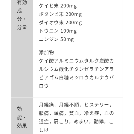
有効
ケイヒ末 200mg
成
ボタンピ末 200mg
分・
ダイオウ末 200mg
分量
トウニン 100mg
ニンジン 50mg
添加物
ケイ酸アルミニウムタルク炭酸カ
ルシウム酸化チタンゼラチンアラ
ビアゴム白糖ミツロウカルナウバ
ロウ
月経痛，月経不順，ヒステリー，
効
腰痛，頭痛，貧血，冷え症，血の
能・
道症，肩こり，めまい，動悸，こ
効果
しけ