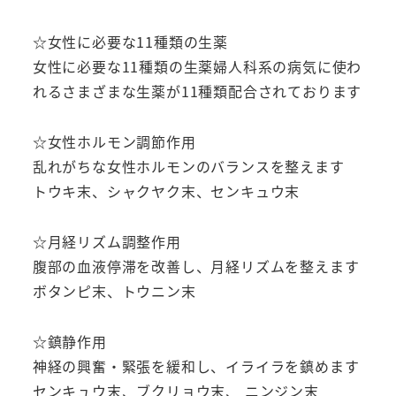
理
不
☆女性に必要な11種類の生薬
順
女性に必要な11種類の生薬婦人科系の病気に使わ
血
れるさまざまな生薬が11種類配合されております
の
道
☆女性ホルモン調節作用
症
乱れがちな女性ホルモンのバランスを整えます
イ
トウキ末、シャクヤク末、センキュウ末
ラ
イ
☆月経リズム調整作用
ラ
腹部の血液停滞を改善し、月経リズムを整えます
冷
ボタンピ末、トウニン末
え
性
☆鎮静作用
個
神経の興奮・緊張を緩和し、イライラを鎮めます
センキュウ末、ブクリョウ末、 ニンジン末