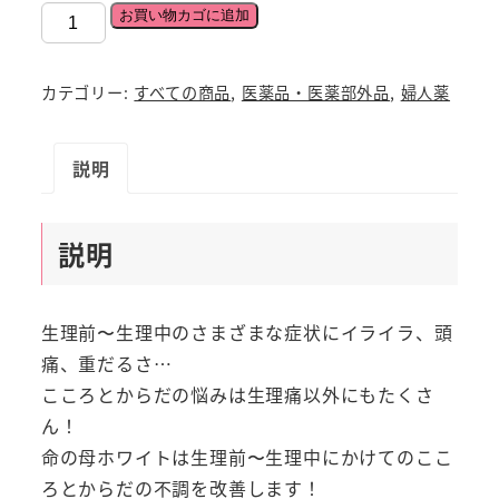
命
お買い物カゴに追加
の
母
カテゴリー:
すべての商品
,
医薬品・医薬部外品
,
婦人薬
ホ
ワ
説明
イ
ト
84
説明
錠
【第
2
生理前〜生理中のさまざまな症状にイライラ、頭
類
痛、重だるさ…
医
こころとからだの悩みは生理痛以外にもたくさ
薬
ん！
品】
命の母ホワイトは生理前〜生理中にかけてのここ
生
ろとからだの不調を改善します！