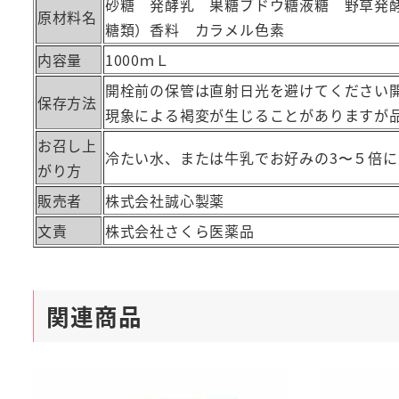
砂糖 発酵乳 果糖ブドウ糖液糖 野草発
原材料名
糖類）香料 カラメル色素
内容量
1000ｍＬ
開栓前の保管は直射日光を避けてください
保存方法
現象による褐変が生じることがありますが
お召し上
冷たい水、または牛乳でお好みの3〜５倍
がり方
販売者
株式会社誠心製薬
文責
株式会社さくら医薬品
関連商品