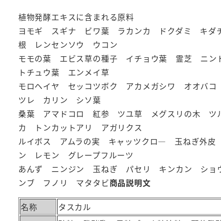
植物発酵エキスに含まれる原料
ヨモギ スギナ ビワ葉 ラカンカ ドクダミ キダ
根 レンセンソウ ウコン
モモの葉 エビス草の種子 イチョウ葉 霊芝 ニン
トチュウ葉 エンメイ草
モロヘイヤ セッコツボク アカメガシワ オオバコ
ツレ カリン シソ葉
桑葉 アマドコロ 紅参 ツユ草 メグスリの木 ツ
カ トンカットアリ アガリクス
ルイボス アムラの実 キャッツクロ― 玉ねぎ外皮
ン レモン グレープフルーツ
あんず ニンジン 玉ねぎ パセリ キンカン ショ
ンブ フノリ マタタビ
商品説明文
名称
タスカル