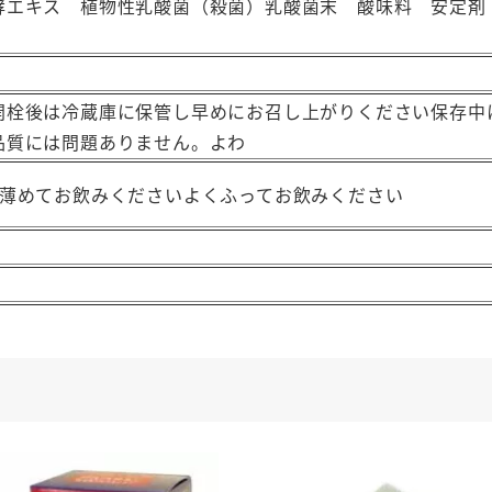
酵エキス 植物性乳酸菌（殺菌）乳酸菌末 酸味料 安定剤
倍
か
ら
5
開栓後は冷蔵庫に保管し早めにお召し上がりください保存中
倍
品質には問題ありません。よわ
希
に薄めてお飲みくださいよくふってお飲みください
釈
個