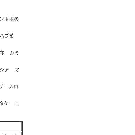
ンポポの
 ハブ葉
参 カミ
シア マ
プ メロ
タケ コ