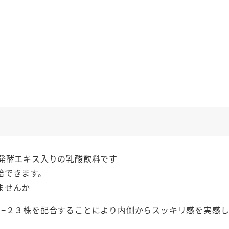
タ
ス
カ
ル
1000
ｍ
Ｌ
酵
素
乳
酸
発酵エキス入りの乳酸飲料です
飲
給できます。
料
ませんか
80
種
Ｋ−２３株を配合することにより内側からスッキリ感を実感
類