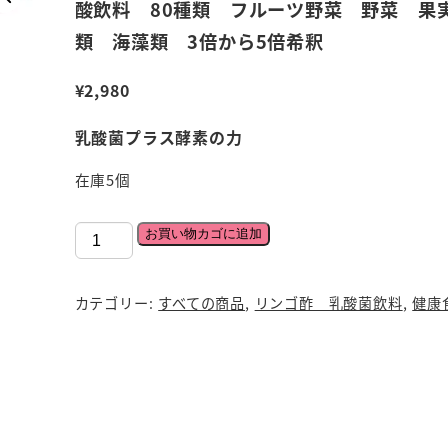
酸飲料 80種類 フルーツ野菜 野菜 果
類 海藻類 3倍から5倍希釈
¥
2,980
乳酸菌プラス酵素の力
在庫5個
乳
お買い物カゴに追加
酸
菌
カテゴリー:
すべての商品
,
リンゴ酢 乳酸菌飲料
,
健康
プ
ラ
ス
酵
素