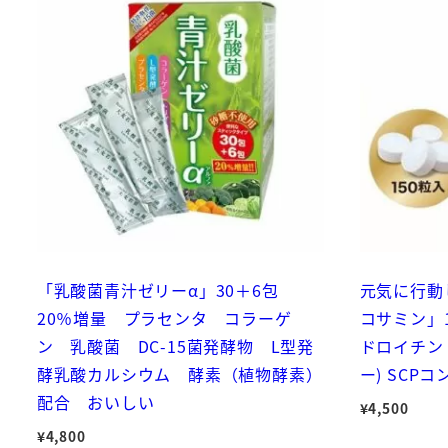
「乳酸菌青汁ゼリーα」30＋6包
元気に行動
20％増量 プラセンタ コラーゲ
コサミン」1
ン 乳酸菌 DC-15菌発酵物 L型発
ドロイチン 
酵乳酸カルシウム 酵素（植物酵素）
ー) SCP
配合 おいしい
¥
4,500
¥
4,800