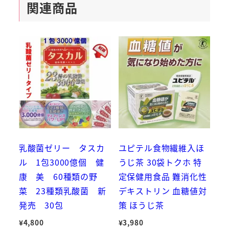
関連商品
乳酸菌ゼリー タスカ
ユピテル食物繊維入ほ
ル 1包3000億個 健
うじ茶 30袋トクホ 特
康 美 60種類の野
定保健用食品 難消化性
菜 23種類乳酸菌 新
デキストリン 血糖値対
発売 30包
策 ほうじ茶
¥
4,800
¥
3,980