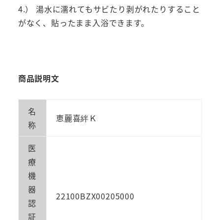
部
4.） 湯水に濡れてもサビたり剥がれたりすること
位
がなく、貼ったまま入浴できます。
の
こ
り
個
商品説明文
名
恵麗喜絆Ｋ
称
医
療
機
器
22100BZX00205000
認
証