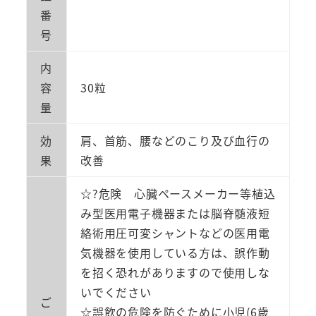
番
号
内
容
30粒
量
効
肩、首筋、腰などのこり及び血行の
果
改善
☆?危険 心臓ペースメーカー等植込
み型医用電子機器または脳脊髄液短
絡術用圧可変シャントなどの医用電
気機器を使用している方は、誤作動
を招く恐れがありますので使用しな
いでください
ご
☆誤飲の危険を防ぐために小児(6歳