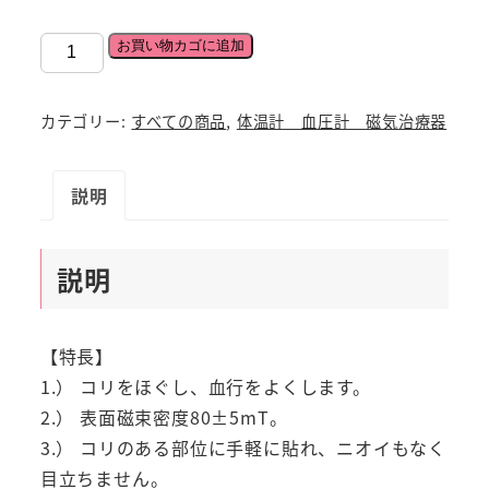
エ
お買い物カゴに追加
レ
キ
カテゴリー:
すべての商品
,
体温計 血圧計 磁気治療器
バ
ン
説明
30
粒
磁
説明
気
治
療
【特長】
血
1.） コリをほぐし、血行をよくします。
行
2.） 表面磁束密度80±5mT。
改
3.） コリのある部位に手軽に貼れ、ニオイもなく
善
目立ちません。