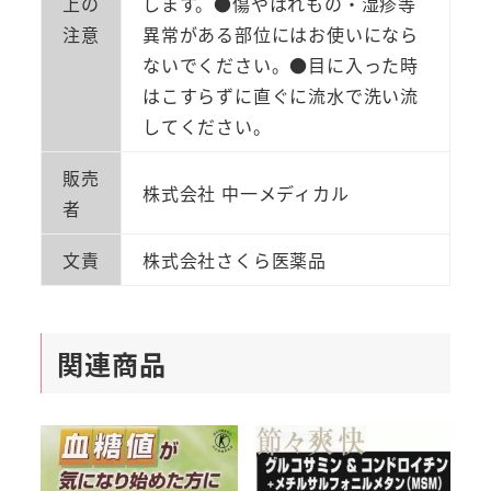
上の
します。●傷やはれもの・湿疹等
注意
異常がある部位にはお使いになら
ないでください。●目に入った時
はこすらずに直ぐに流水で洗い流
してください。
販売
株式会社 中一メディカル
者
文責
株式会社さくら医薬品
関連商品