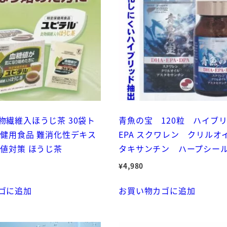
フ
ィ
ル
タ
―
洗
濯
オ
物繊維入ほうじ茶 30袋ト
青魚の宝 120粒 ハイブリ
ー
保健用食品 難消化性デキス
EPA スクワレン クリルオ
ケ
糖値対策 ほうじ茶
タキサンチン ハープシー
ー
立
¥
4,980
体
ゴに追加
お買い物カゴに追加
花
粉
ウ