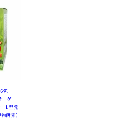
＋6包
ラーゲ
物 L型発
植物酵素）