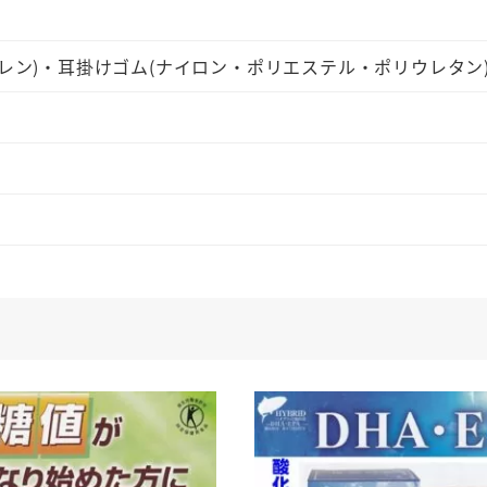
ク
ー
ピレン)・耳掛けゴム(ナイロン・ポリエステル・ポリウレタン
ル
タ
イ
プ
普
通
サ
イ
ズ
グ
レ
ー
防
御