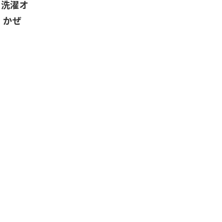
 洗濯オ
5 かぜ