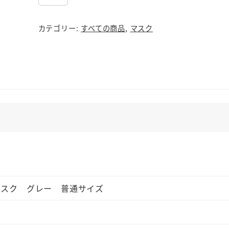
イ
ド
カテゴリー:
すべての商品
,
マスク
ロ
銀
チ
タ
ン
ソ
フ
ト
ガ
ー
ゼ
マスク グレー 普通サイズ
マ
ス
ク