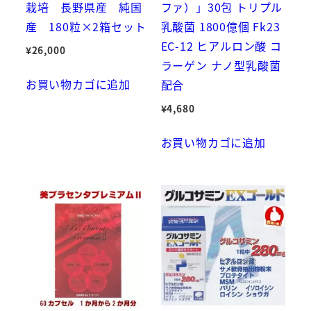
栽培 長野県産 純国
ファ）」30包 トリプル
花
産 180粒×2箱セット
乳酸菌 1800億個 Fk23
粉
EC-12 ヒアルロン酸 コ
ウ
¥
26,000
ラーゲン ナノ型乳酸菌
ィ
お買い物カゴに追加
配合
ル
ス
¥
4,680
PM2.5
お買い物カゴに追加
か
ぜ
飛
沫
個