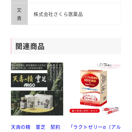
文
防
株式会社さくら医薬品
責
御
フ
ィ
関連商品
ル
タ
―
洗
濯
オ
ー
ケ
ー
立
天壽の精 霊芝 契約
「ラクトゼリーα（アル
体