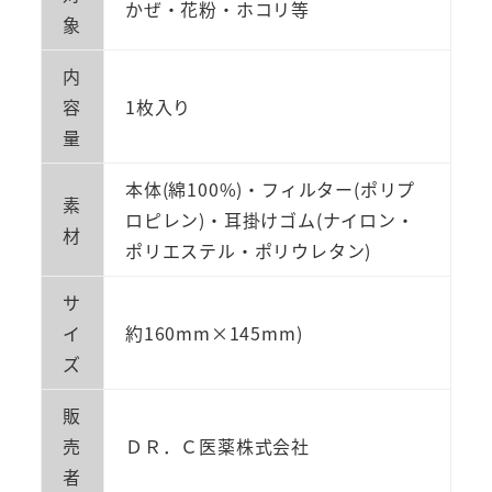
かぜ・花粉・ホコリ等
ク
象
ク
内
ー
容
1枚入り
ル
量
タ
イ
本体(綿100%)・フィルター(ポリプ
プ
素
ロピレン)・耳掛けゴム(ナイロン・
普
材
ポリエステル・ポリウレタン)
通
サ
サ
イ
イ
約160mm×145mm)
ズ
ズ
ホ
販
ワ
売
ＤＲ．Ｃ医薬株式会社
イ
者
ト