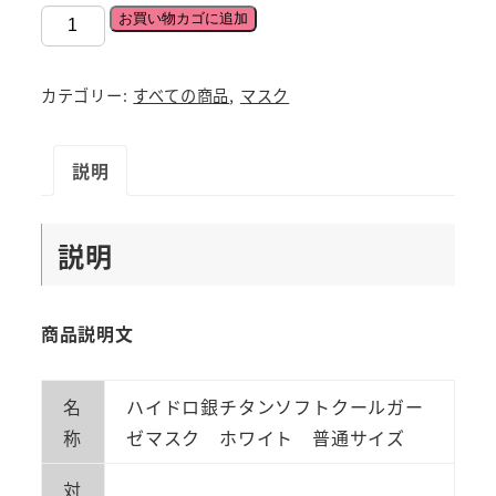
ハ
お買い物カゴに追加
イ
ド
カテゴリー:
すべての商品
,
マスク
ロ
銀
説明
チ
タ
ン
説明
ソ
フ
ト
商品説明文
ガ
ー
名
ハイドロ銀チタンソフトクールガー
ゼ
称
ゼマスク ホワイト 普通サイズ
マ
ス
対