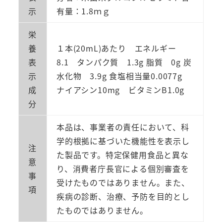
示
有量：1.8ｍｇ
栄
養
１本(20mL)あたり エネルギー
表
8.1 タンパク質 1.3g 脂質 0g 炭
示
水化物 3.9g 食塩相当量0.0077g
成
ナイアシン10mg ビタミンB1.0g
分
本品は、事業者の責任において、科
学的根拠に基づいた機能性を表示し
注
た製品です。特定保健用食品と異な
意
り、消費者庁長官による個別審査を
事
受けたものではありません。また、
項
疾病の診断、治療、予防を目的とし
たものではありません。