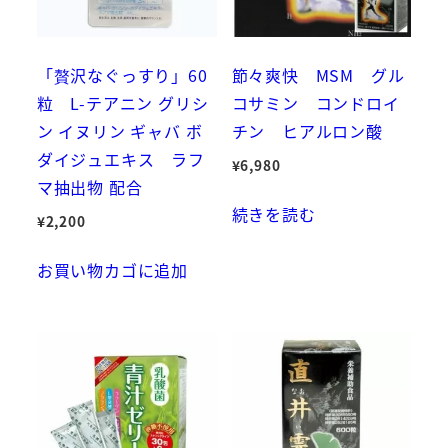
「贅沢なぐっすり」60
節々爽快 MSM グル
粒 L-テアニン グリシ
コサミン コンドロイ
ン イヌリン ギャバ ボ
チン ヒアルロン酸
ダイジュエキス ラフ
¥
6,980
マ抽出物 配合
続きを読む
¥
2,200
お買い物カゴに追加