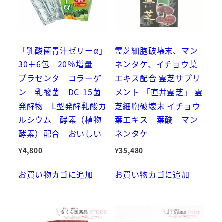
「乳酸菌青汁ゼリーα」
霊芝細胞破壊末、マン
30＋6包 20％増量
ネンタケ、イチョウ葉
プラセンタ コラーゲ
エキス配合 霊芝サプリ
ン 乳酸菌 DC-15菌
メント 「直井霊芝」 霊
発酵物 L型発酵乳酸カ
芝細胞破壊末 イチョウ
ルシウム 酵素（植物
葉エキス 葉酸 マン
酵素）配合 おいしい
ネンタケ
¥
4,800
¥
35,480
お買い物カゴに追加
お買い物カゴに追加