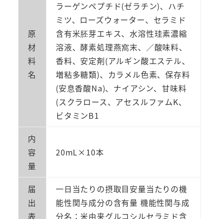
ラーゲンペプチド(ゼラチン)、ハチ
ミツ、ローズウォーター、セラミド
原
含有米胚芽エキス、水溶性珪素濃縮
材
溶液、酵素処理燕窩末、／酸味料、
料
香料、安定剤(アルギン酸エステル、
名
増粘多糖類)、カラメル色素、保存料
(安息香酸Na)、ナイアシン、甘味料
(スクラロース、アセスルファムK、
ビタミンB1
内
容
20mL×10本
量
届
一日当たりの摂取目安量当たりの機
出
能性関与成分の含有量 機能性関与成
表
分名：米由来グルコシルセラミド含