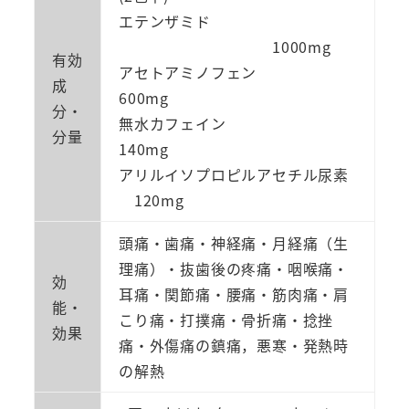
エテンザミド
1000mg
有効
アセトアミノフェン
成
600mg
分・
無水カフェイン
分量
140mg
アリルイソプロピルアセチル尿素
120mg
頭痛・歯痛・神経痛・月経痛（生
理痛）・抜歯後の疼痛・咽喉痛・
効
耳痛・関節痛・腰痛・筋肉痛・肩
能・
こり痛・打撲痛・骨折痛・捻挫
効果
痛・外傷痛の鎮痛，悪寒・発熱時
の解熱