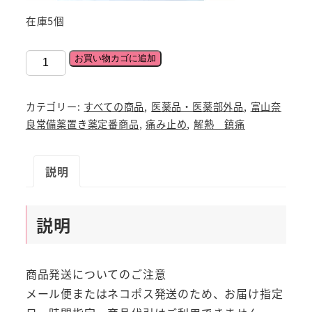
在庫5個
ア
お買い物カゴに追加
セ
ト
カテゴリー:
すべての商品
,
医薬品・医薬部外品
,
富山奈
ア
良常備薬置き薬定番商品
,
痛み止め
,
解熱 鎮痛
ミ
ノ
説明
フ
ェ
ン
説明
頭
痛
神
商品発送についてのご注意
経
メール便またはネコポス発送のため、お届け指定