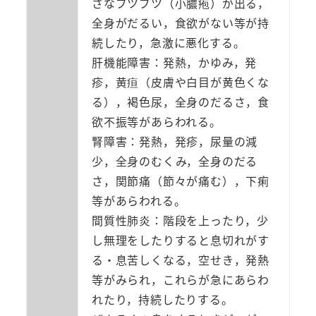
さなブツブツ（小膿疱）が出る，
全身がだるい，食欲がない等が持
続したり，急激に悪化する。
肝機能障害：発熱，かゆみ，発
疹，黄疸（皮膚や白目が黄色くな
る），褐色尿，全身のだるさ，食
欲不振等があらわれる。
腎障害：発熱，発疹，尿量の減
少，全身のむくみ，全身のだる
さ，関節痛（節々が痛む），下痢
等があらわれる。
間質性肺炎：階段を上ったり，少
し無理をしたりすると息切れがす
る・息苦しくなる，空せき，発熱
等がみられ，これらが急にあらわ
れたり，持続したりする。