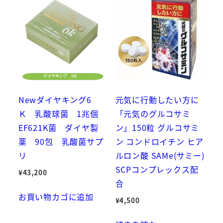
Newダイヤキング6
元気に行動したい方に
Ｋ 乳酸球菌 1兆個
「元気のグルコサミ
EF621K菌 ダイヤ製
ン」150粒 グルコサミ
薬 90包 乳酸菌サプ
ン コンドロイチン ヒア
リ
ルロン酸 SAMe(サミー)
SCPコンプレックス配
¥
43,200
合
お買い物カゴに追加
¥
4,500