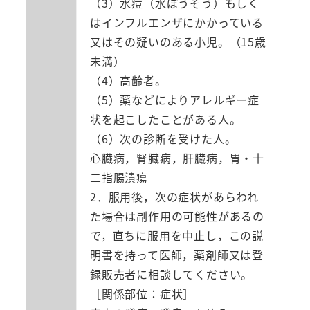
（3）水痘（水ぼうそう）もしく
はインフルエンザにかかっている
又はその疑いのある小児。（15歳
未満）
（4）高齢者。
（5）薬などによりアレルギー症
状を起こしたことがある人。
（6）次の診断を受けた人。
心臓病，腎臓病，肝臓病，胃・十
二指腸潰瘍
2．服用後，次の症状があらわれ
た場合は副作用の可能性があるの
で，直ちに服用を中止し，この説
明書を持って医師，薬剤師又は登
録販売者に相談してください。
［関係部位：症状］