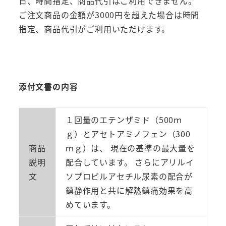
痛
日、時間指定、商品代引はご利用できません。
耳
ご注文商品の金額が3000円を超えた場合は時間
痛
指定、商品代引がご利用いただけます。
咽
頭
痛
ズ
添付文書の内容
バ
リ
１回量のエテンザミド（500ｍ
3
ｇ）とアセトアミノフェン（300
包
商品
ｍｇ）は、 現在の基準の最大量を
5
説明
配合しています。 さらにアリルイ
袋
文
ソプロピルアセチル尿素の配合が
セ
鎮静作用と共に解熱鎮痛効果を高
ッ
めています。
ト