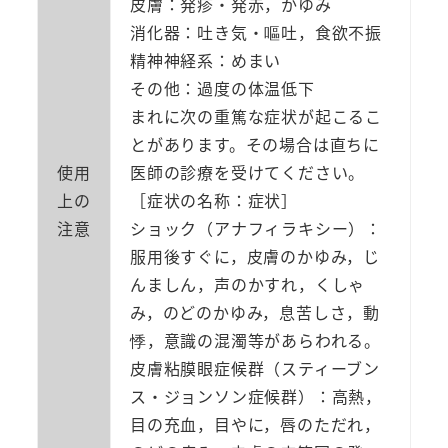
皮膚：発疹・発赤，かゆみ
消化器：吐き気・嘔吐，食欲不振
精神神経系：めまい
その他：過度の体温低下
まれに次の重篤な症状が起こるこ
とがあります。その場合は直ちに
使用
医師の診療を受けてください。
上の
［症状の名称：症状］
注意
ショック（アナフィラキシー）：
服用後すぐに，皮膚のかゆみ，じ
んましん，声のかすれ，くしゃ
み，のどのかゆみ，息苦しさ，動
悸，意識の混濁等があらわれる。
皮膚粘膜眼症候群（スティーブン
ス・ジョンソン症候群）：高熱，
目の充血，目やに，唇のただれ，