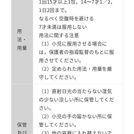
1回15才以上1包，14〜7才1／2，
1日2回まで。
なるべく空腹時を避ける
7才未満は服用しない
用
用法に関する注意
法・
（1）小児に服用させる場合に
用量
は，保護者の指導監督のもとに服
用させてください。
（2）定められた用法・用量を厳
守してください。
（1）直射日光の当たらない湿気
の少ない涼しい所に保管してくだ
さい。
（2）小児の手の届かない所に保
保管
管してください。
及び
（3）他の容器に入れ替えないで