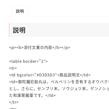
説明
説明
<p><b>添付文書の内容</b></p>
<table border=”1″>
<tr>
<td bgcolor=”#D3D3D3″>商品説明文</td>
<td>御陀羅尼助丸は，ベルベリンを含有するオウバ
とし，さらに，センブリ末，ソウジュツ末，ゲンノシ
た和漢胃腸薬です。</td>
</tr>
<tr>