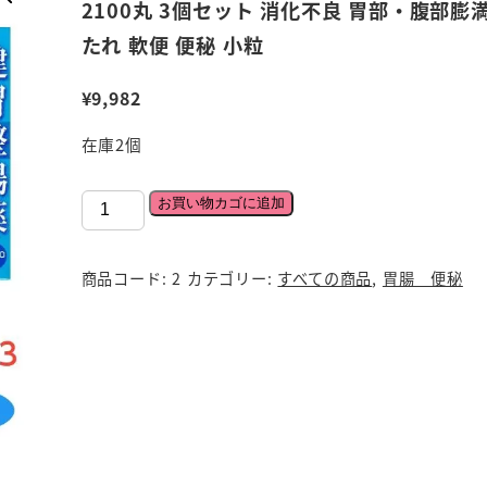
2100丸 3個セット 消化不良 胃部・腹部膨
たれ 軟便 便秘 小粒
¥
9,982
在庫2個
【第
お買い物カゴに追加
3
類
商品コード:
2
カテゴリー:
すべての商品
,
胃腸 便秘
医
薬
品】
お
ん
だ
ら