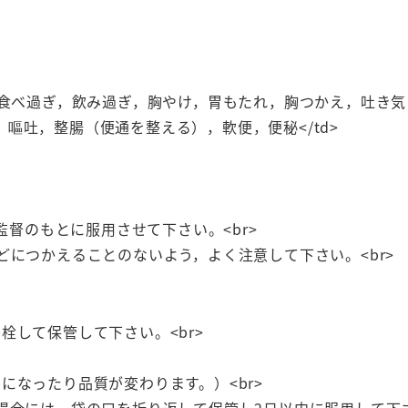
軟
便
便
秘
，食べ過ぎ，飲み過ぎ，胸やけ，胃もたれ，胸つかえ，吐き
小
嘔吐，整腸（便通を整える），軟便，便秘</td>
粒
個
監督のもとに服用させて下さい。<br>
どにつかえることのないよう，よく注意して下さい。<br>
栓して保管して下さい。<br>
になったり品質が変わります。）<br>
場合には，袋の口を折り返して保管し2日以内に服用して下