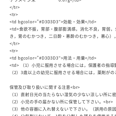
</tr>
<tr>
<td bgcolor=”#D3D3D3″>効能・効果</td>
<td>食欲不振，胃部・腹部膨満感，消化不良，胃弱
き，胃のむかつき，二日酔・悪酔のむかつき，悪心），
</tr>
<tr>
<td bgcolor=”#D3D3D3″>用法・用量</td>
<td> （1）小児に服用させる場合には，保護者の指導
（2）3歳以上の幼児に服用させる場合には，薬剤がの
保管及び取り扱いに関する注意<br>
（1）直射日光の当たらない湿気の少ない涼しい所に密
（2）小児の手の届かない所に保管して下さい。<br>
（3）他の容器に入れ替えないで下さい。（誤用の原因
（4）分包剤において，1包を分割した残りを使用する