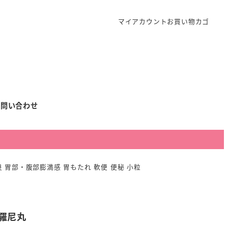
マイアカウント
お買い物カゴ
お問い合わせ
良 胃部・腹部膨満感 胃もたれ 軟便 便秘 小粒
羅尼丸