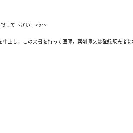
ト
消
化
して下さい。<br>
不
良
用を中止し，この文書を持って医師，薬剤師又は登録販売者に
胃
部・
腹
部
膨
満
感
胃
も
た
れ