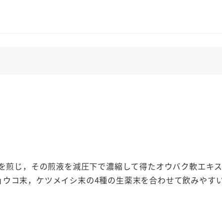
に
す
け
が
ん
御
陀
羅
尼
丸
2100
丸
クを煎じ，その煎液を減圧下で濃縮して得たオウバク軟エキ
3
ョウコ末，ケツメイシ末の4種の生薬末を合わせて飲みやす
個
セ
ッ