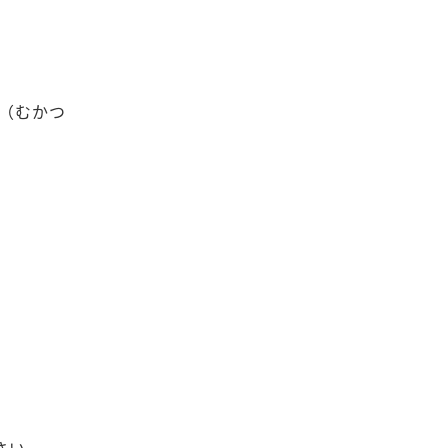
気（むかつ
さい。