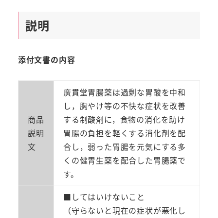
芳
香
説明
性
制
酸
添付文書の内容
健
胃
廣貫堂胃腸薬は過剰な胃酸を中和
生
し，胸やけ等の不快な症状を改善
薬
商品
する制酸剤に，食物の消化を助け
富
説明
胃腸の負担を軽くする消化剤を配
山
文
合し，弱った胃腸を元気にする多
胃
くの健胃生薬を配合した胃腸薬で
酸
す。
廣
貫
■してはいけないこと
堂
（守らないと現在の症状が悪化し