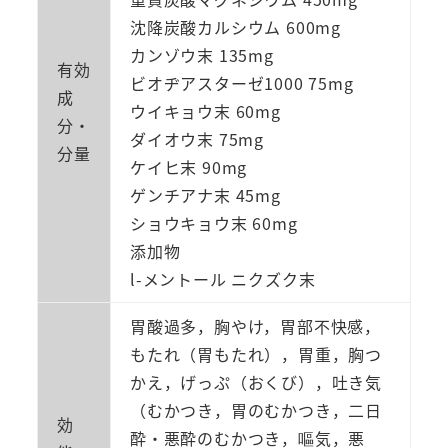
沈降炭酸カルシウム 600mg
カンゾウ末 135mg
有効
ビオヂアスターゼ1000 75mg
成
ウイキョウ末 60mg
分・
ダイオウ末 75mg
分量
ケイヒ末 90mg
ゲンチアナ末 45mg
ショウキョウ末 60mg
添加物
l-メントール ニクズク末
胃酸過多，胸やけ，胃部不快感，
もたれ（胃もたれ），胃重，胸つ
かえ，げっぷ（おくび），吐き気
（むかつき，胃のむかつき，二日
効
酔・悪酔のむかつき，嘔気，悪