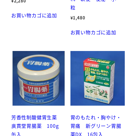
¥
2,280
粒
お買い物カゴに追加
¥
1,480
お買い物カゴに追加
芳香性制酸健胃生薬
胃のもたれ・胸やけ・
廣貫堂胃腸薬 100g
胃痛 新グリーン胃腸
缶入
薬DX 16包入