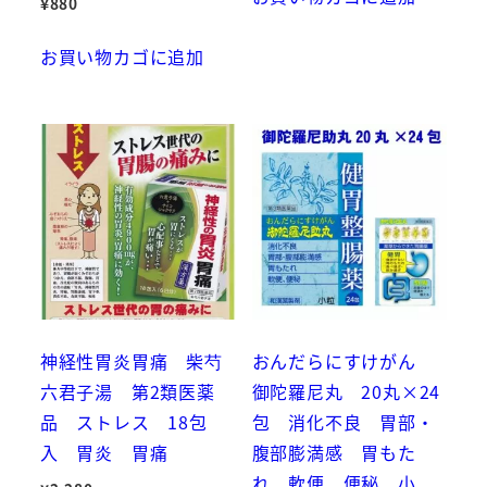
¥
880
お買い物カゴに追加
神経性胃炎胃痛 柴芍
おんだらにすけがん
六君子湯 第2類医薬
御陀羅尼丸 20丸×24
品 ストレス 18包
包 消化不良 胃部・
入 胃炎 胃痛
腹部膨満感 胃もた
れ 軟便 便秘 小