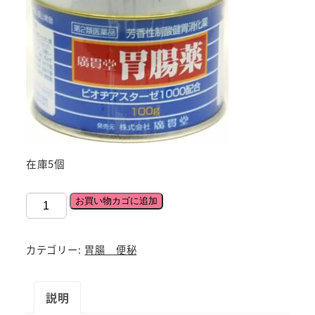
在庫5個
【第
お買い物カゴに追加
2
類
カテゴリー:
胃腸 便秘
医
薬
説明
品】