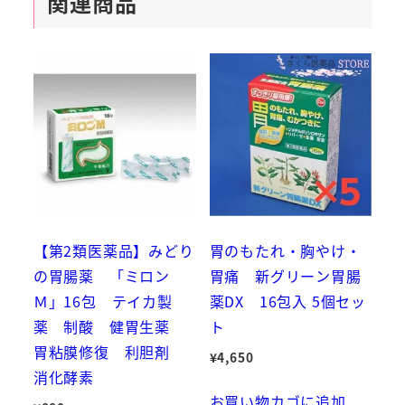
関連商品
【第2類医薬品】みどり
胃のもたれ・胸やけ・
の胃腸薬 「ミロン
胃痛 新グリーン胃腸
Ｍ」16包 テイカ製
薬DX 16包入 5個セッ
薬 制酸 健胃生薬
ト
胃粘膜修復 利胆剤
¥
4,650
消化酵素
お買い物カゴに追加