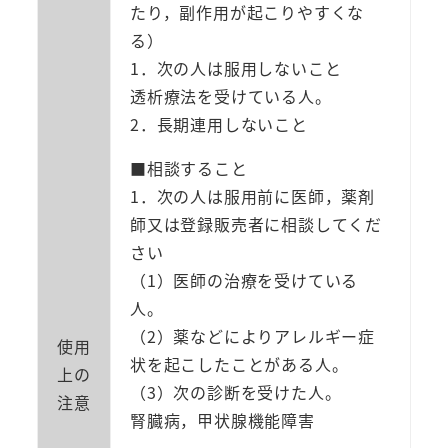
胃
たり，副作用が起こりやすくな
腸
る）
薬
1．次の人は服用しないこと
100g
透析療法を受けている人。
缶
2．長期連用しないこと
入
■相談すること
6
1．次の人は服用前に医師，薬剤
個
師又は登録販売者に相談してくだ
セ
さい
ッ
（1）医師の治療を受けている
ト
人。
個
（2）薬などによりアレルギー症
使用
状を起こしたことがある人。
上の
（3）次の診断を受けた人。
注意
腎臓病，甲状腺機能障害