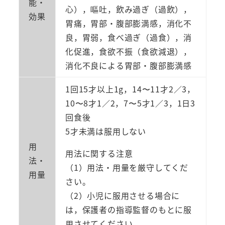
能・
心），嘔吐，飲み過ぎ（過飲），
効果
胃痛，胃部・腹部膨満感，消化不
良，胃弱，食べ過ぎ（過食），消
化促進，食欲不振（食欲減退），
消化不良による胃部・腹部膨満感
1回15才以上1g，14〜11才2／3，
10〜8才1／2，7〜5才1／3，1日3
回食後
5才未満は服用しない
用
用法に関する注意
法・
（1）用法・用量を厳守してくだ
用量
さい。
（2）小児に服用させる場合に
は，保護者の指導監督のもとに服
用させてください。