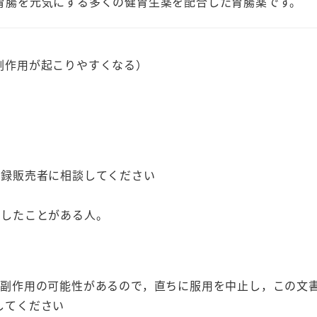
胃腸を元気にする多くの健胃生薬を配合した胃腸薬です。
山
胃
酸
副作用が起こりやすくなる）
廣
貫
堂
胃
腸
登録販売者に相談してください
薬
100g
こしたことがある人。
缶
入
3
個
は副作用の可能性があるので，直ちに服用を中止し，この文
セ
してください
ッ