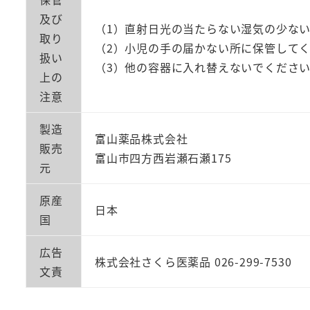
及び
（1）直射日光の当たらない湿気の少な
取り
（2）小児の手の届かない所に保管して
扱い
（3）他の容器に入れ替えないでくださ
上の
注意
製造
富山薬品株式会社
販売
富山市四方西岩瀬石瀬175
元
原産
日本
国
広告
株式会社さくら医薬品 026-299-7530
文責