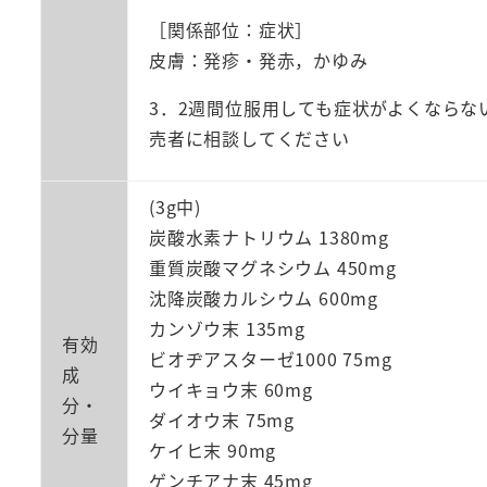
［関係部位：症状］
皮膚：発疹・発赤，かゆみ
3．2週間位服用しても症状がよくなら
売者に相談してください
(3g中)
炭酸水素ナトリウム 1380mg
重質炭酸マグネシウム 450mg
沈降炭酸カルシウム 600mg
カンゾウ末 135mg
有効
ビオヂアスターゼ1000 75mg
成
ウイキョウ末 60mg
分・
ダイオウ末 75mg
分量
ケイヒ末 90mg
ゲンチアナ末 45mg