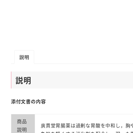
説明
説明
添付文書の内容
商品
廣貫堂胃腸薬は過剰な胃酸を中和し，胸
説明