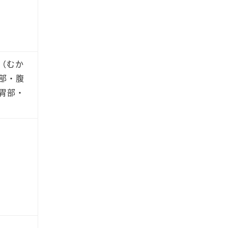
（むか
部・腹
胃部・