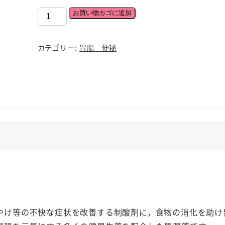
【第
お買い物カゴに追加
2
類
カテゴリー:
胃腸 便秘
医
薬
品】
芳
香
性
制
酸
健
胃
生
薬
やけ等の不快な症状を改善する制酸剤に，食物の消化を助け
富