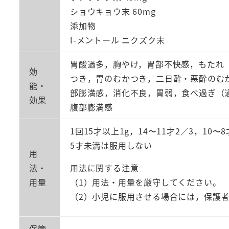
ショウキョウ末 60mg
添加物
l-メントール ニクズク末
胃酸過多，胸やけ，胃部不快感，もたれ
効
つき，胃のむかつき，二日酔・悪酔のむ
能・
部膨満感，消化不良，胃弱，食べ過ぎ（
効果
腹部膨満感
1回15才以上1g，14〜11才2／3，10〜
5才未満は服用しない
用
法・
用法に関する注意
用量
（1）用法・用量を厳守してください。
（2）小児に服用させる場合には，保護
保管