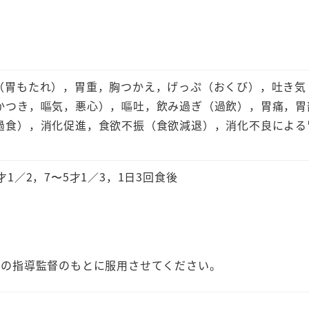
（胃もたれ），胃重，胸つかえ，げっぷ（おくび），吐き気
かつき，嘔気，悪心），嘔吐，飲み過ぎ（過飲），胃痛，胃
過食），消化促進，食欲不振（食欲減退），消化不良による
8才1／2，7〜5才1／3，1日3回食後
者の指導監督のもとに服用させてください。