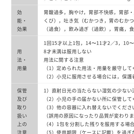
効
胃酸過多，胸やけ，胃部不快感，胃部
能・
くび），吐き気（むかつき，胃のむか
効果
（過食），飲み過ぎ（過飲），胃痛，
1回15才以上1包，14〜11才2／3，1
用
8才未満は服用しない
法・
用法に関する注意
用量
（1）定められた用法・用量を厳守して
（2）小児に服用させる場合には，保護
保管
1）直射日光の当たらない湿気の少ない
及び
（2）小児の手の届かない所に保管して
取り
（3）他の容器に入れ替えないでくださ
扱い
（誤用の原因になったり品質が変わりま
上の
（4）1包を分割した残りを服用する場
注意
（5）使用期限（ケースに記載）を過ぎ