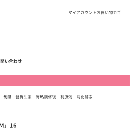
マイアカウント
お買い物カゴ
お問い合わせ
薬 制酸 健胃生薬 胃粘膜修復 利胆剤 消化酵素
Ｍ」16