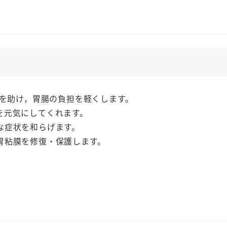
胃
腸
薬
「ミ
ロ
ン
Ｍ」
化を助け，胃腸の負担を軽くします。
16
を元気にしてくれます。
包
な症状を和らげます。
テ
胃粘膜を修復・保護します。
イ
カ
製
薬
制
酸