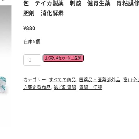
包 テイカ製薬 制酸 健胃生薬 胃粘膜
胆剤 消化酵素
¥
880
在庫5個
【第
お買い物カゴに追加
2
類
カテゴリー:
すべての商品
,
医薬品・医薬部外品
,
富山奈
医
き薬定番商品
,
第2類 胃腸
,
胃腸 便秘
薬
品】
み
ど
り
の