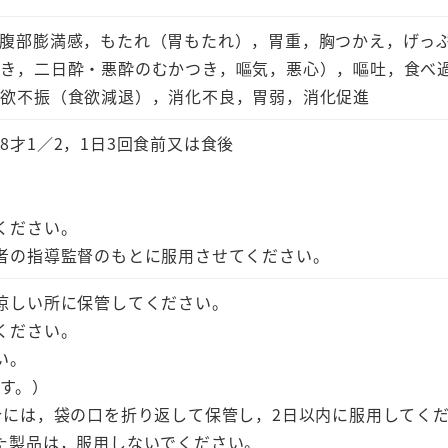
・腹部膨満感，もたれ（胃もたれ），胃重，胸つかえ，げっ
つき，二日酔・悪酔のむかつき，嘔気，悪心），嘔吐，食べ
食欲不振（食欲減退），消化不良，胃弱，消化促進
0〜8才1／2，1日3回食前又は食後
ください。
者の指導監督のもとに服用させてください。
涼しい所に保管してください。
ください。
い。
す。）
合には，袋の口を折り返して保管し，2日以内に服用してく
た製品は，服用しないでください。