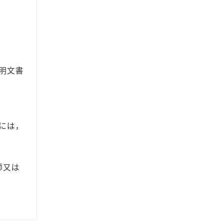
明文書
には，
師又は