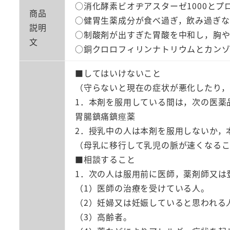
○消化酵素ビオヂアスターゼ1000と
商品
○健胃生薬成分が食べ過ぎ，飲み過ぎな
説明
○制酸剤が出すぎた胃酸を中和し，胸や
文
○銅クロロフィリンナトリウムとカン
■してはいけないこと
（守らないと現在の症状が悪化したり，
1．本剤を服用している間は，次の医薬
胃腸鎮痛鎮痙薬
2．授乳中の人は本剤を服用しないか，
（母乳に移行して乳児の脈が速くなるこ
■相談すること
1．次の人は服用前に医師，薬剤師又は
（1）医師の治療を受けている人。
（2）妊婦又は妊娠していると思われる
（3）高齢者。