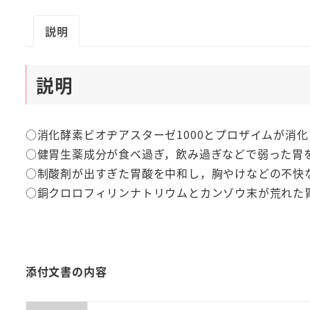
説明
説明
○消化酵素ビオヂアスターゼ1000とプロザイムが消
○健胃生薬成分が食べ過ぎ，飲み過ぎなどで弱った胃
○制酸剤が出すぎた胃酸を中和し，胸やけなどの不快
○銅クロロフィリンナトリウムとカンゾウ末が荒れた
添付文書の内容