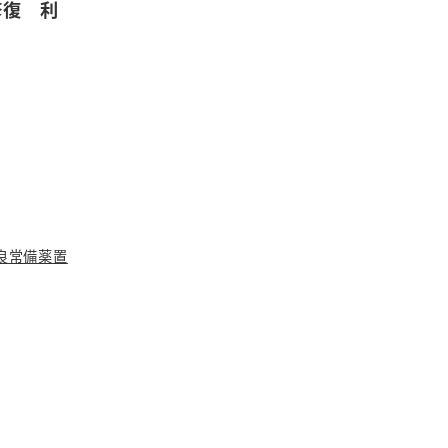
修復 利
良常備薬置