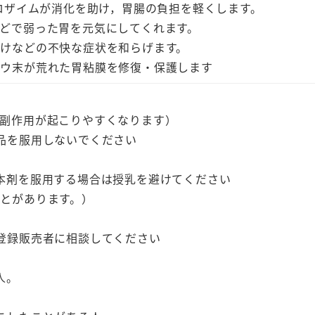
プロザイムが消化を助け，胃腸の負担を軽くします。
健
どで弱った胃を元気にしてくれます。
胃
けなどの不快な症状を和らげます。
生
ゾウ末が荒れた胃粘膜を修復・保護します
薬
胃
粘
副作用が起こりやすくなります）
膜
品を服用しないでください
修
復
本剤を服用する場合は授乳を避けてください
利
とがあります。）
胆
剤
登録販売者に相談してください
消
化
人。
酵
素