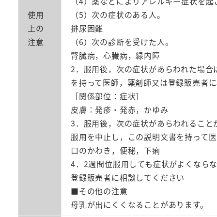
（4）薬などによりアレルギー症状を起
使用
（5）次の症状のある人。
上の
排尿困難
注意
（6）次の診断を受けた人。
腎臓病，心臓病，緑内障
2．服用後，次の症状があらわれた場合
を持って医師，薬剤師又は登録販売者に
［関係部位：症状］
皮膚：発疹・発赤，かゆみ
3．服用後，次の症状があらわれること
服用を中止し，この説明文書を持って医
口のかわき，便秘，下痢
4．2週間位服用しても症状がよくなら
登録販売者に相談してください
■その他の注意
母乳が出にくくなることがあります。