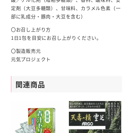
億
定剤（大豆多糖類）、甘味料、カラメル色素（一
個
部に乳成分・豚肉・大豆を含む）
Fk23
EC-
〇お召し上がり方
12
1日1包を目安にお召し上がりください。
ヒ
〇製造販売元
ア
元気プロジェクト
ル
ロ
ン
関連商品
酸
コ
ラ
ー
ゲ
ン