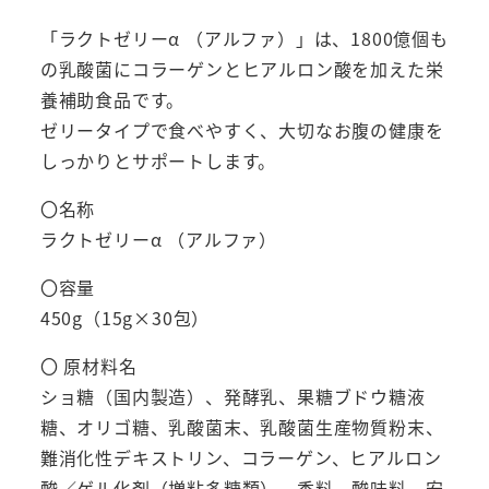
ァ）」
30
「ラクトゼリーα （アルファ）」は、1800億個も
包
の乳酸菌にコラーゲンとヒアルロン酸を加えた栄
3
養補助食品です。
個
ゼリータイプで食べやすく、大切なお腹の健康を
セ
しっかりとサポートします。
ッ
〇名称
ト
ラクトゼリーα （アルファ）
ト
リ
〇容量
プ
450g（15g×30包）
ル
〇 原材料名
乳
ショ糖（国内製造）、発酵乳、果糖ブドウ糖液
酸
糖、オリゴ糖、乳酸菌末、乳酸菌生産物質粉末、
菌
難消化性デキストリン、コラーゲン、ヒアルロン
1800
酸／ゲル化剤（増粘多糖類）、香料、酸味料、安