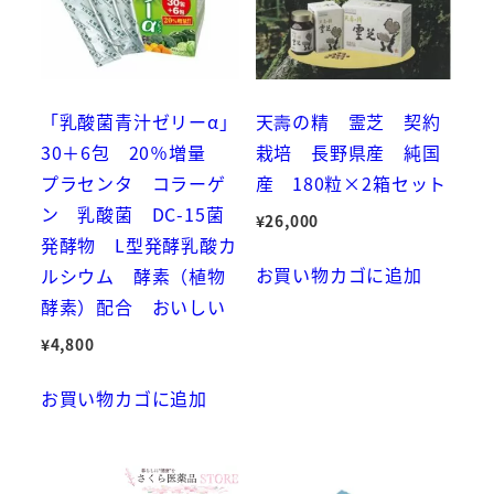
ナ
ノ
型
乳
「乳酸菌青汁ゼリーα」
天壽の精 霊芝 契約
酸
30＋6包 20％増量
栽培 長野県産 純国
菌
プラセンタ コラーゲ
産 180粒×2箱セット
配
ン 乳酸菌 DC-15菌
合
¥
26,000
発酵物 L型発酵乳酸カ
個
お買い物カゴに追加
ルシウム 酵素（植物
酵素）配合 おいしい
¥
4,800
お買い物カゴに追加