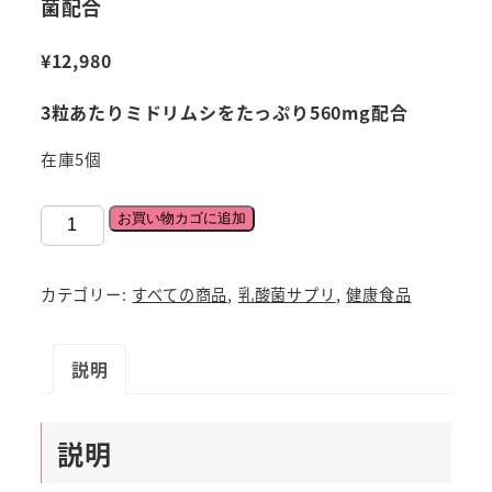
菌配合
¥
12,980
3粒あたりミドリムシをたっぷり560mg配合
在庫5個
「ラ
お買い物カゴに追加
ク
ト
カテゴリー:
すべての商品
,
乳酸菌サプリ
,
健康食品
ゼ
リ
説明
ー
α（ア
ル
説明
フ