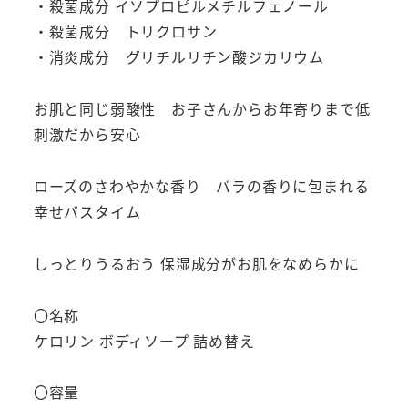
用
・殺菌成分 イソプロピルメチルフェノール
ボ
・殺菌成分 トリクロサン
デ
・消炎成分 グリチルリチン酸ジカリウム
ィ
ソ
お肌と同じ弱酸性 お子さんからお年寄りまで低
ー
刺激だから安心
プ
個
ローズのさわやかな香り バラの香りに包まれる
幸せバスタイム
しっとりうるおう 保湿成分がお肌をなめらかに
〇名称
ケロリン ボディソープ 詰め替え
〇容量