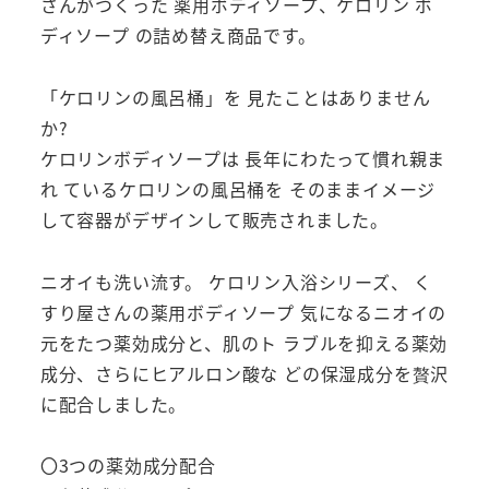
め
さんがつくった 薬用ボディソープ、ケロリン ボ
替
ディソープ の詰め替え商品です。
え」
450ml
「ケロリンの風呂桶」を 見たことはありません
く
か?
す
ケロリンボディソープは 長年にわたって慣れ親ま
り
れ ているケロリンの風呂桶を そのままイメージ
屋
して容器がデザインして販売されました。
さ
ん
ニオイも洗い流す。 ケロリン入浴シリーズ、 く
が
すり屋さんの薬用ボディソープ 気になるニオイの
つ
元をたつ薬効成分と、肌のト ラブルを抑える薬効
く
成分、さらにヒアルロン酸な どの保湿成分を贅沢
っ
に配合しました。
た
薬
〇3つの薬効成分配合