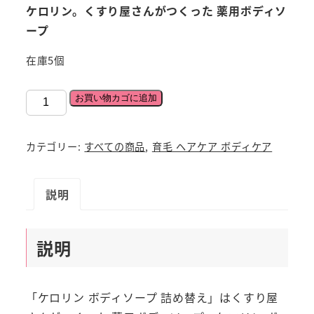
ケロリン。くすり屋さんがつくった 薬用ボディソ
ープ
在庫5個
「ケ
お買い物カゴに追加
ロ
リ
カテゴリー:
すべての商品
,
育毛 ヘアケア ボディケア
ン
ボ
説明
デ
ィ
ソ
説明
ー
プ
詰
「ケロリン ボディソープ 詰め替え」はくすり屋