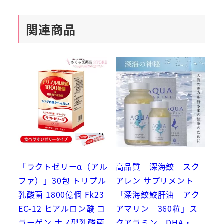
関連商品
「ラクトゼリーα（アル
高品質 深海鮫 スク
ファ）」30包 トリプル
アレン サプリメント
乳酸菌 1800億個 Fk23
「深海鮫鮫肝油 アク
EC-12 ヒアルロン酸 コ
アマリン 360粒」ス
ラーゲン ナノ型乳酸菌
クアラミン DHA・