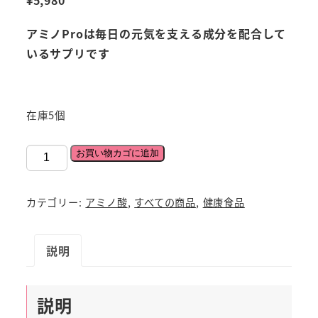
アミノProは毎日の元気を支える成分を配合して
いるサプリです
在庫5個
「ア
お買い物カゴに追加
ミ
ノ
カテゴリー:
アミノ酸
,
すべての商品
,
健康食品
Pro」
ト
説明
リ
プ
ル
説明
ア