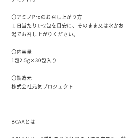
ダ
ゾ
〇アミノProのお召し上がり方
ー
１日当たり1~2包を目安に、そのまま又は水かお
ル
湯でお召し上がりください。
ジ
ペ
〇内容量
プ
1包2.5g×30包入り
チ
ド、
〇製造元
HMB
株式会社元気プロジェクト
カ
ル
シ
ウ
BCAAとは
ム
ア