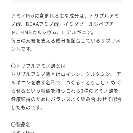
ミ
ノ
アミノProに含まれる主な成分は、トリプルアミ
酸・
ノ酸、BCAAアミノ酸、イミダゾールジペプチ
BCAA
ド、HMBカルシウム、L-アルギニン。
ア
毎日の元気を支える成分を配合しているサプリメ
ミ
ントです。
ノ
酸
〇トリプルアミノ酸とは
サ
トリプルアミノ酸とはロイシン、グルタミン、 ア
プ
ルギニンを表す名称で、つくる・とりこむ・め ぐ
リ
らせるという特徴を持つこれら3種のアミノ酸を
メ
健康維持のためにバランスよく組み合 わせて配合
ン
したものです。
ト
イ
〇製品名
ミ
アミノPro