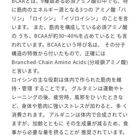
BCAAとは、9種類ある必須アミノ酸の中でも、特
ル
に筋肉のエネルギー源となる3つの アミノ酸「バ
ギ
リン」「ロイシン」「イソロイシン」 のことを言
ニ
います。 また、筋肉を構成している必須アミノ酸
ン
の うち、BCAAが約30~40%を占めていると も言
配
われています。BCAAという呼び名は、 その分子
合
構造の特徴から付いたもので、正確には
個
Branched-Chain Amino Acids (分岐鎖アミノ酸)
と言います。
ロイシンの主な役割は体内で作られた筋肉を維
持・管理 することです。 グルタミンは運動やト
レーニングの後、疲労時、風邪をひ いたときな
ど、身体や筋肉に強いストレスが加わると、多 く
消費されます。 アルギニンは体内で合成されてい
ますが、加齢とともに その生成量が減るため、食
事から必要な量を摂ることが 推奨されています。