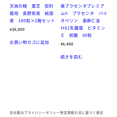
天壽の精 霊芝 契約
美プラセンタプレミア
栽培 長野県産 純国
ムII プラセンタ バイ
産 180粒×2箱セット
オぺリン 亜麻仁油
Ｈ61乳酸菌 ビタミン
¥
26,000
Ｅ 核酸 60粒
お買い物カゴに追加
¥
6,480
続きを読む
会社案内
プライバシーポリシー
特定商取引法に基づく表記