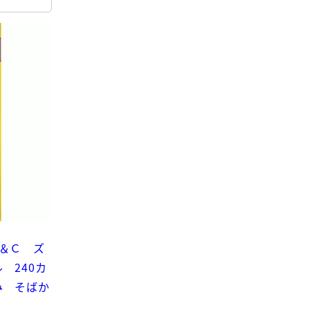
＆Ｃ ズ
 240カ
み そばか