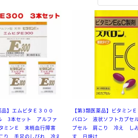
薬品】エムビタＥ３００
【第3類医薬品】ビタミンＥ
セル 3本セット アルファ
バロン 液状ソフトカプセル
ビタミンＥ 末梢血行障害
プセル 肩こり 冷え し
こり 手足のしびれ 冷え
す 日焼け