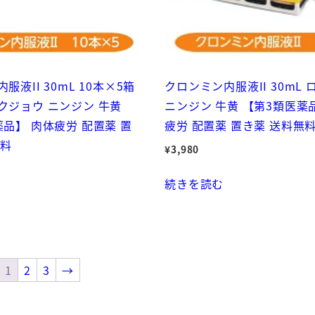
服液II 30mL 10本×5箱
クロンミン内服液II 30mL
クジョウ ニンジン 牛黄
ニンジン 牛黄 【第3類医薬
品】 肉体疲労 配置薬 置
疲労 配置薬 置き薬 送料無
無料
¥
3,980
続きを読む
1
2
3
→