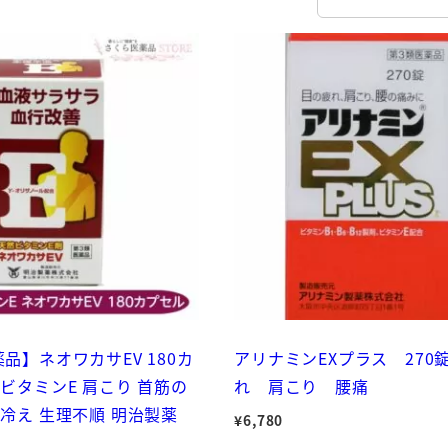
品】ネオワカサEV 180カ
アリナミンEXプラス 270
ビタミンE 肩こり 首筋の
れ 肩こり 腰痛
の冷え 生理不順 明治製薬
¥
6,780