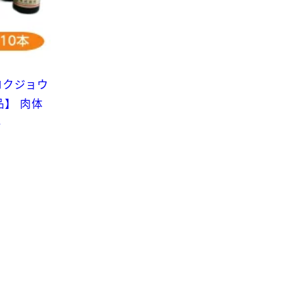
 ロクジョウ
品】 肉体
料