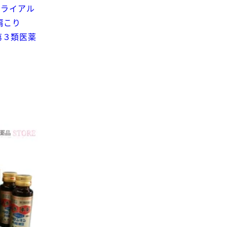
トライアル
 肩こり
第３類医薬