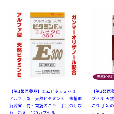
【第3類医薬品】エムビタＥ３００
【第3類医薬
アルファ型 天然ビタミンＥ 末梢血
プセル 天然
行障害 肩・首筋のこり 手足のしび
こり 手足
れ 冷え 120カプセル
¥
7,980